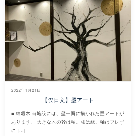
2022年1月21日
【仅日文】墨アート
■ 結廻木 当施設には、壁一面に描かれた墨アートが
あります。 大きな木の幹は軸。枝は縁。軸はブレず
に […]