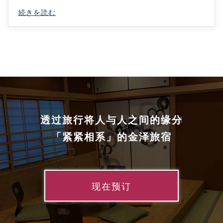
続きを読む
透过旅行将人与人之间的缘分
「紧紧相系」的金泽旅宿
现在预订