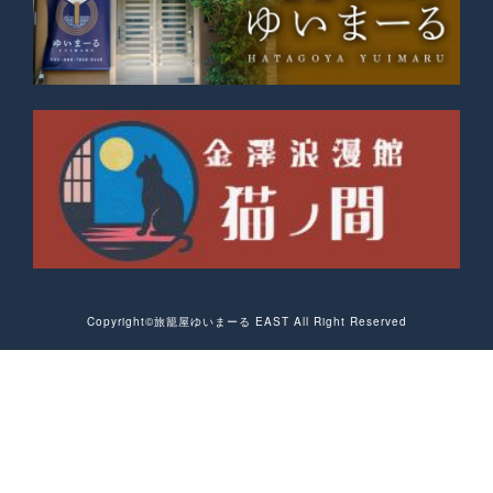
Copyright©︎旅籠屋ゆいまーる EAST All Right Reserved