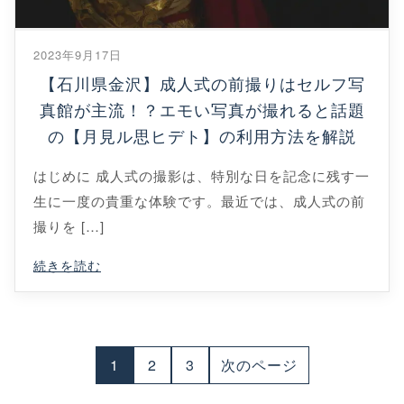
2023年9月17日
【石川県金沢】成人式の前撮りはセルフ写
真館が主流！？エモい写真が撮れると話題
の【月見ル思ヒデト】の利用方法を解説
はじめに 成人式の撮影は、特別な日を記念に残す一
生に一度の貴重な体験です。最近では、成人式の前
撮りを […]
続きを読む
投
1
2
3
次のページ
稿
ナ