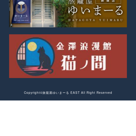
Copyright©︎旅籠屋ゆいまーる EAST All Right Reserved