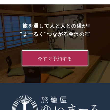
ビ
ゲ
ー
シ
旅を通して人と人との縁が
ョ
ン
"まーるく"つながる金沢の宿
今すぐ予約する