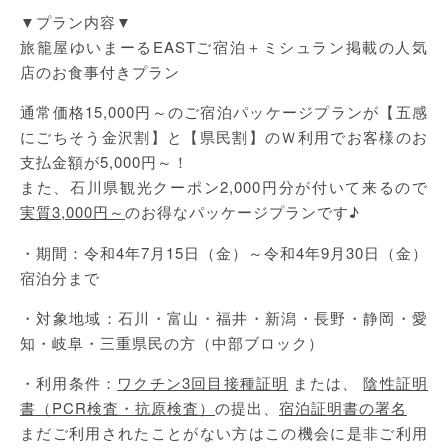
▼プラン内容▼
旅籠屋ゆいまーるEASTご宿泊＋ミシュラン掲載の人気
店のお食事付きプラン
通常価格15,000円～のご宿泊パッケージプランが【五感
にごちそう金沢割】と【県民割】のＷ利用でお客様のお
支払金額が5,000円～！
また、石川県観光クーポン2,000円分が付いて来るので
実質3,000円～
のお得なパッケージプランです♪
・期間：令和4年7月15日（金）～令和4年9月30日（金）
宿泊分まで
・対象地域：石川・富山・福井・新潟・長野・静岡・愛
知・岐阜・三重県民の方（中部ブロック）
・利用条件：
ワクチン3回目接種証明
または、
陰性証明
書（PCR検査・抗原検査）
の提出、
宿泊証明書の署名
まだご利用されたことがない方はこの機会に是非ご利用