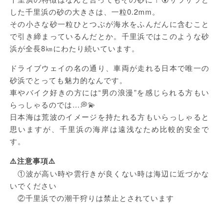
した千里浜の砂の大きさは、一粒0.2mm。
その小さな砂一粒ひとつぶが海水をふんだんに含むこと
で引き締まっているんだとか。千里浜ではこのような砂
浜が全長8㎞にわたり続いています。
ドライブウェイの名の通り、車両が走れる日本で唯一の
砂浜でとっても魅力的なんです。
車やバイク好きの方には“男の浪漫”を感じられる方もい
らっしゃるのでは…💭💫
日本海は荒波のイメージを持たれる方もいらっしゃると
思いますが、千里浜の海岸は遠浅なため比較的安全で
す。
⚠️注意事項⚠️
①波が高い時や雲行きが良くない時は海辺に近づかな
いでください
②千里浜での潮干狩りは禁止とされています