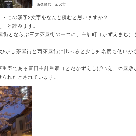
画像提供：金沢市
・・この漢字2文字をなんと読むと思いますか？
え」と読みます。
屋街とならぶ三大茶屋街の一つに、主計町（かずえまち）
ひがし茶屋街と西茶屋街に比べると少し知名度も低いか
加賀藩重臣である富田主計重家（とだかずえしげいえ）の屋敷
けられたとされています。