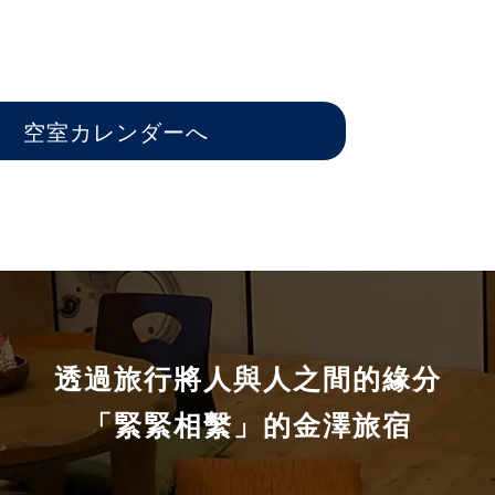
）
空室カレンダーへ
透過旅行將人與人之間的緣分
「緊緊相繫」的金澤旅宿