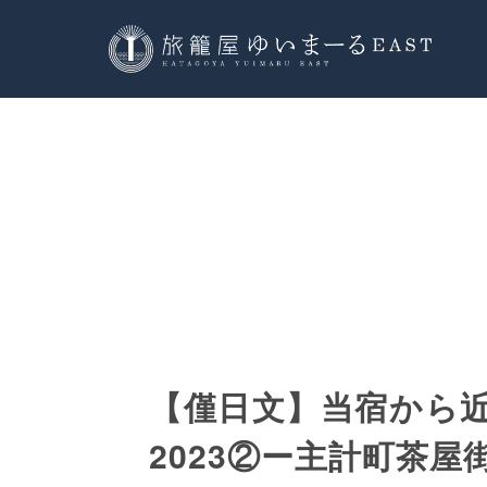
【僅日文】当宿から
2023②ー主計町茶屋