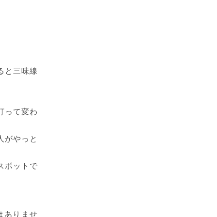
ると三味線
打って変わ
人がやっと
スポットで
はありませ