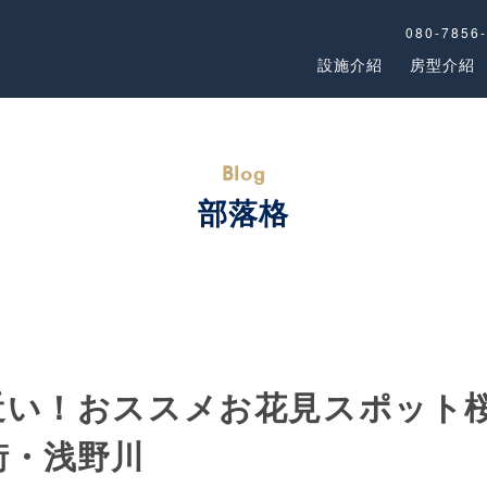
080-7856
設施介紹
房型介紹
部落格
近い！おススメお花見スポット
街・浅野川