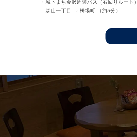
・城下まち金沢周遊バス（右回りルート
森山一丁目 → 橋場町 （約5分）